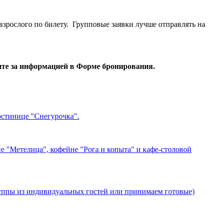
взрослого по билету. Групповые заявки лучше отправлять на
ите за информацией в Форме бронирования.
гостинице "Снегурочка".
не "Метелица", кофейне "Рога и копыта" и кафе-столовой
уппы из индивидуальных гостей или принимаем готовые)