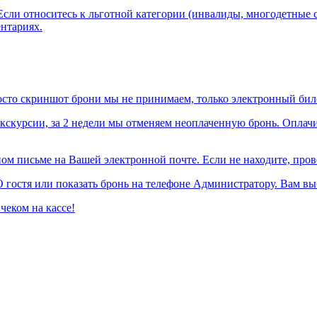
Если относитесь к льготной категории (инвалиды, многодетные 
ентариях.
росто скриншот брони мы не принимаем, только электронный бил
 экскурсии, за 2 недели мы отменяем неоплаченную бронь. Оплач
нном письме на Вашей электронной почте. Если не находите, пр
гостя или показать бронь на телефоне Администратору. Вам выб
еком на кассе!