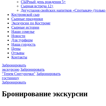
СЫРный день рождения 5+
Сырная встреча 12+
Дегустация свойских напитков «Спотыкач» (только
Костромской сыр
Сырные праздники
Экскурсии по Костроме
Сырные истории
Наши сомелье
Новости
Для турфирм
Наша гордость
Цены
Отзывы
Контакты
Забронировать
экскурсию
Забронировать
"Терем Снегурочки"
Забронировать
гостиницу
Забронировать
Бронирование экскурсии