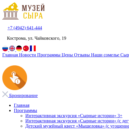
+7 (4942) 641-444
Кострома, ул. Чайковского, 19
Главная
Новости
Программы
Цены
Отзывы
Наши сомелье
Сыр
Бронирование
Главная
Программы
Интерактивная экскурсия «Сырные истории» 3+
Интерактивная экскурсия «Сырные истории» (с дег
Детский музейный квест «Мышеловка» (с угощение