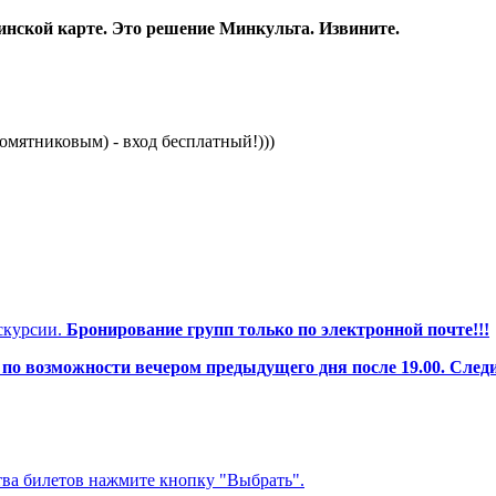
нской карте. Это решение Минкульта. Извините.
ятниковым) - вход бесплатный!)))
скурсии.
Бронирование групп только по электронной почте!!!
о возможности вечером предыдущего дня после 19.00. След
тва билетов нажмите кнопку "Выбрать".