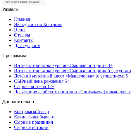
Разделы
Главная
Экскурсии по Костроме
Цены
Отзывы
Контакты
Для турфирм
Программы
Интерактивная экскурсия «Сырные истории» 3+
Интерактивная экскурсия «Сырные истории» (с дегустац
Детский музейный квест «Мышеловка» (с угощением) 5+
СЫРный день рождения 5+
Сырная встреча 12+
Дегустация свойских напитков «Спотыкач» (только для в
Дополнительно
Костромской сыр
Какие сыры бывают
Сырные праздники
Сырные истории