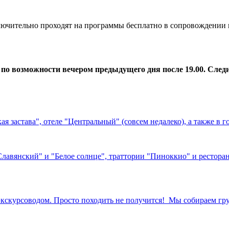
ключительно проходят на программы бесплатно в сопровождении 
о возможности вечером предыдущего дня после 19.00. След
я застава", отеле "Центральный" (совсем недалеко), а также в 
"Славянский" и "Белое солнце", траттории "Пиноккио" и рестора
экскурсоводом. Просто походить не получится! Мы собираем гр