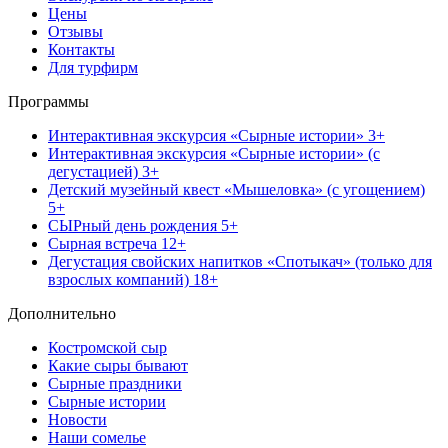
Цены
Отзывы
Контакты
Для турфирм
Программы
Интерактивная экскурсия «Сырные истории» 3+
Интерактивная экскурсия «Сырные истории» (с
дегустацией) 3+
Детский музейный квест «Мышеловка» (с угощением)
5+
СЫРный день рождения 5+
Сырная встреча 12+
Дегустация свойских напитков «Спотыкач» (только для
взрослых компаний) 18+
Дополнительно
Костромской сыр
Какие сыры бывают
Сырные праздники
Сырные истории
Новости
Наши сомелье