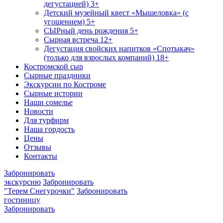
дегустацией) 3+
Детский музейный квест «Мышеловка» (с
угощением) 5+
СЫРный день рождения 5+
Сырная встреча 12+
Дегустация свойских напитков «Спотыкач»
(только для взрослых компаний) 18+
Костромской сыр
Сырные праздники
Экскурсии по Костроме
Сырные истории
Наши сомелье
Новости
Для турфирм
Наша гордость
Цены
Отзывы
Контакты
Забронировать
экскурсию
Забронировать
"Терем Снегурочки"
Забронировать
гостиницу
Забронировать