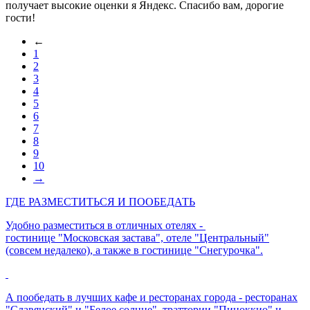
получает высокие оценки я Яндекс. Спасибо вам, дорогие
гости!
←
1
2
3
4
5
6
7
8
9
10
→
ГДЕ РАЗМЕСТИТЬСЯ И ПООБЕДАТЬ
Удобно разместиться в отличных отелях -
гостинице "Московская застава", отеле "Центральный"
(совсем недалеко), а также в гостинице "Снегурочка".
А пообедать в лучших кафе и ресторанах города - ресторанах
"Славянский" и "Белое солнце", траттории "Пиноккио" и