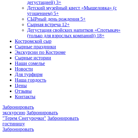
дегустацией) 3+
Детский музейный квест «Мышеловка» (с
угощением) 5+
СЫРный день рождения 5+
Сырная встреча 12+
Дегустация свойских напитков «Спотыкач»
(только для взрослых компаний) 18+
Костромской сыр
Сырные праздники
Экскурсии по Костроме
Сырные истории
Наши сомелье
Новости
Для турфирм
Наша гордость
Цены
Отзывы
Контакты
Забронировать
экскурсию
Забронировать
"Терем Снегурочки"
Забронировать
гостиницу
Забронировать