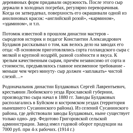
деревянных форм придавали окружность. После этого сыр
держали в холодных погребах, регулярно переворачивая.
Когда он затвердевал, поверхность его окрашивали одной из
анилиновых красок: «английской розой», «кармином»,
«эдамином», и т.п.
Потомок известной в прошлом династии мастеров -
сыроделов историк и педагог Константин Александрович
Булдаков рассказывал о том, как велось дело на заводах его
отца: «В основном приготовлялись сорта голландского сыра с
мелкой и крупной ноздрёй, разной солёности и вкуса. К
зрелым качественным сырам, причём независимо от сорта и
стоимости, предъявлялось главное неизменное требование -
меньше чем через минуту- сыр должен «заплакать» чистой
слезой…»
Родоначальник династии Булдаковых Сергей Лаврентьевич,
крестьянин Любимского уезда Ярославской губернии,
производство сыра начал в 1880 гг. Заводы Булдаковых
располагались в Буйском и костромском уездах (территория
нынешнего Сусанинского района). Из селений Сусанинского
района, где действовали заводы Булдаковых, ныне существует
только одно- дер. Федотово Григоровской сельской
администрации. Завод имел годовой оборот продукции на
7000 руб. при 4-х рабочих. (1914 г.)