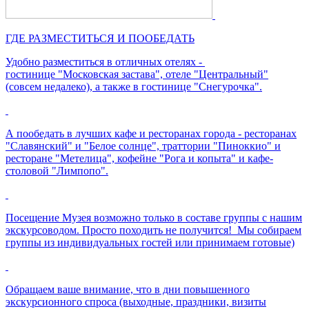
ГДЕ РАЗМЕСТИТЬСЯ И ПООБЕДАТЬ
Удобно разместиться в отличных отелях -
гостинице "Московская застава", отеле "Центральный"
(совсем недалеко), а также в гостинице "Снегурочка".
А пообедать в лучших кафе и ресторанах города - ресторанах
"Славянский" и "Белое солнце", траттории "Пиноккио" и
ресторане "Метелица", кофейне "Рога и копыта" и кафе-
столовой "Лимпопо".
Посещение Музея возможно только в составе группы с нашим
экскурсоводом. Просто походить не получится! Мы собираем
группы из индивидуальных гостей или принимаем готовые)
Обращаем ваше внимание, что в дни повышенного
экскурсионного спроса (выходные, праздники, визиты