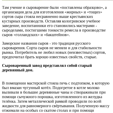
Там учение и сыроварение были «поставлены образцово», а
организация дела для изготовления «жирных» и «тощих»
сортов сыра стояла несравненно выше крестьянских
кустарных производств. Оставляя кологривское учебное
заведение, воспитанники его становились мастерами -
сыроделами, постигшими тонкости ремесла в производстве
сыров «голландских» и «бакштейнов».
Заморские названия сыров - это традиция русского
сыроварения. Сорта сыров не меняли и для стабильности
рынка. Потребитель не любил новых (неизвестных) сортов,
предпочитал брать хорошо известных свойств, старые.
Сыроваренный завод представлял собой старый
деревянный дом.
В помещении мастерской стояла печь с подтопком, в которую
был вмазан чугунный котёл. Подогретое в котле молоко
выливали в большие деревянные чаны и створаживали при
помощи сычужного порошка, изготовленного из желудка
телёнка. Затем металлической рамкой проводили по всей
жидкости для равномерного свёртывания. Полученную массу
отжимали на особых со скатом столах и при помощи