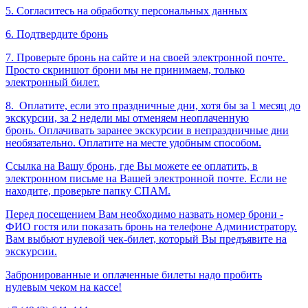
5. Согласитесь на обработку персональных данных
6. Подтвердите бронь
7. Проверьте бронь на сайте и на своей электронной почте.
Просто скриншот брони мы не принимаем, только
электронный билет.
8.
Оплатите, если это праздничные дни, хотя бы за 1 месяц до
экскурсии, за 2 недели мы отменяем неоплаченную
бронь. Оплачивать заранее экскурсии в непраздничные дни
необязательно. Оплатите на месте удобным способом.
Ссылка на Вашу бронь, где Вы можете ее оплатить, в
электронном письме на Вашей электронной почте. Если не
находите, проверьте папку СПАМ.
Перед посещением Вам необходимо назвать номер брони -
ФИО гостя или показать бронь на телефоне Администратору.
Вам выбьют нулевой чек-билет, который Вы предъявите на
экскурсии.
Забронированные и оплаченные билеты надо пробить
нулевым чеком на кассе!