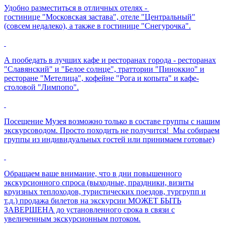
Удобно разместиться в отличных отелях -
гостинице "Московская застава", отеле "Центральный"
(совсем недалеко), а также в гостинице "Снегурочка".
А пообедать в лучших кафе и ресторанах города - ресторанах
"Славянский" и "Белое солнце", траттории "Пиноккио" и
ресторане "Метелица", кофейне "Рога и копыта" и кафе-
столовой "Лимпопо".
Посещение Музея возможно только в составе группы с нашим
экскурсоводом. Просто походить не получится! Мы собираем
группы из индивидуальных гостей или принимаем готовые)
Обращаем ваше внимание, что в дни повышенного
экскурсионного спроса (выходные, праздники, визиты
круизных теплоходов, туристических поездов, тургрупп и
т.д.) продажа билетов на экскурсии МОЖЕТ БЫТЬ
ЗАВЕРШЕНА до установленного срока в связи с
увеличенным экскурсионным потоком.