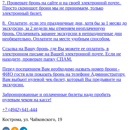
7. Проверьте бронь на сайте и на своей электронной почте.
Просто скриншот брони мы не принимаем, только
электронный билет.
8.
Оплатите, если это праздничные дни, хотя бы за 1 месяц до
экскурсии, за 2 недели мы отменяем неоплаченную
бронь. Оплачивать заранее экскурсии в непраздничные дни
необязательно. Оплатите на месте удобным способом.
Ссылка на Вашу бронь, где Вы можете ее оплатить, в
электронном письме на Вашей электронной почте. Если не
находите, проверьте папку СПАМ.
Перед посещением Вам необходимо назвать номер брони -
ФИО гостя или показать бронь на телефоне Администратору.
Вам выбьют нулевой чек-билет, который Вы предъявите на
экскурсии.
Забронированные и оплаченные билеты надо пробить
нулевым чеком на кассе!
+7 (4942) 641-444
Кострома, ул. Чайковского, 19