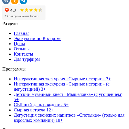
Разделы
Главная
Экскурсии по Костроме
Цены
Отзывы
Контакты
Для турфирм
Программы
Интерактивная экскурсия «Сырные истории» 3+
Интерактивная экскурсия «Сырные истории» (с
дегустацией) 3+
Детский музейный квест «Мышеловка» (с угощением)
5+
СЫРный день рождения 5+
Сырная встреча 12+
Дегустация свойских напитков «Спотыкач» (только для
взрослых компаний) 18+