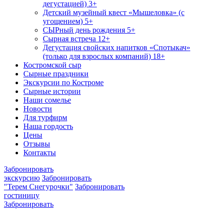
дегустацией) 3+
Детский музейный квест «Мышеловка» (с
угощением) 5+
СЫРный день рождения 5+
Сырная встреча 12+
Дегустация свойских напитков «Спотыкач»
(только для взрослых компаний) 18+
Костромской сыр
Сырные праздники
Экскурсии по Костроме
Сырные истории
Наши сомелье
Новости
Для турфирм
Наша гордость
Цены
Отзывы
Контакты
Забронировать
экскурсию
Забронировать
"Терем Снегурочки"
Забронировать
гостиницу
Забронировать