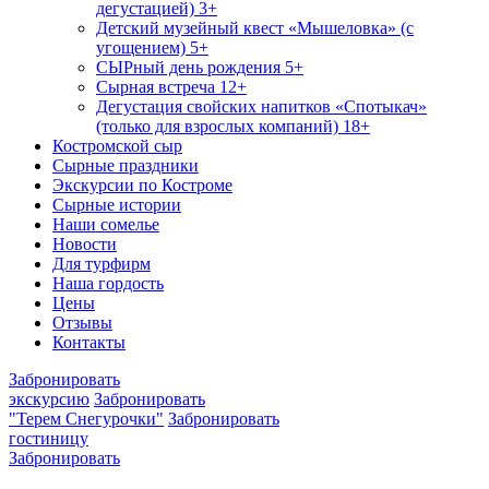
дегустацией) 3+
Детский музейный квест «Мышеловка» (с
угощением) 5+
СЫРный день рождения 5+
Сырная встреча 12+
Дегустация свойских напитков «Спотыкач»
(только для взрослых компаний) 18+
Костромской сыр
Сырные праздники
Экскурсии по Костроме
Сырные истории
Наши сомелье
Новости
Для турфирм
Наша гордость
Цены
Отзывы
Контакты
Забронировать
экскурсию
Забронировать
"Терем Снегурочки"
Забронировать
гостиницу
Забронировать