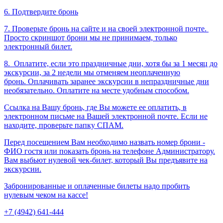
6. Подтвердите бронь
7. Проверьте бронь на сайте и на своей электронной почте.
Просто скриншот брони мы не принимаем, только
электронный билет.
8.
Оплатите, если это праздничные дни, хотя бы за 1 месяц до
экскурсии, за 2 недели мы отменяем неоплаченную
бронь. Оплачивать заранее экскурсии в непраздничные дни
необязательно. Оплатите на месте удобным способом.
Ссылка на Вашу бронь, где Вы можете ее оплатить, в
электронном письме на Вашей электронной почте. Если не
находите, проверьте папку СПАМ.
Перед посещением Вам необходимо назвать номер брони -
ФИО гостя или показать бронь на телефоне Администратору.
Вам выбьют нулевой чек-билет, который Вы предъявите на
экскурсии.
Забронированные и оплаченные билеты надо пробить
нулевым чеком на кассе!
+7 (4942) 641-444