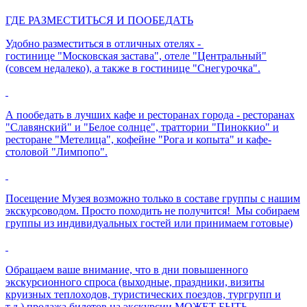
ГДЕ РАЗМЕСТИТЬСЯ И ПООБЕДАТЬ
Удобно разместиться в отличных отелях -
гостинице "Московская застава", отеле "Центральный"
(совсем недалеко), а также в гостинице "Снегурочка".
А пообедать в лучших кафе и ресторанах города - ресторанах
"Славянский" и "Белое солнце", траттории "Пиноккио" и
ресторане "Метелица", кофейне "Рога и копыта" и кафе-
столовой "Лимпопо".
Посещение Музея возможно только в составе группы с нашим
экскурсоводом. Просто походить не получится! Мы собираем
группы из индивидуальных гостей или принимаем готовые)
Обращаем ваше внимание, что в дни повышенного
экскурсионного спроса (выходные, праздники, визиты
круизных теплоходов, туристических поездов, тургрупп и
т.д.) продажа билетов на экскурсии МОЖЕТ БЫТЬ