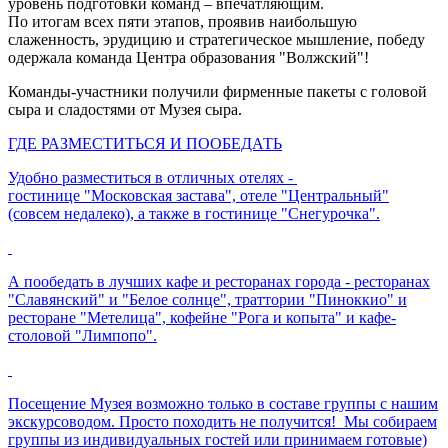
уровень подготовки команд – впечатляющим.
По итогам всех пяти этапов, проявив наибольшую
слаженность, эрудицию и стратегическое мышление, победу
одержала команда Центра образования "Волжский"!
Команды-участники получили фирменные пакеты с головой
сыра и сладостями от Музея сыра.
ГДЕ РАЗМЕСТИТЬСЯ И ПООБЕДАТЬ
Удобно разместиться в отличных отелях -
гостинице "Московская застава", отеле "Центральный"
(совсем недалеко), а также в гостинице "Снегурочка".
А пообедать в лучших кафе и ресторанах города - ресторанах
"Славянский" и "Белое солнце", траттории "Пиноккио" и
ресторане "Метелица", кофейне "Рога и копыта" и кафе-
столовой "Лимпопо".
Посещение Музея возможно только в составе группы с нашим
экскурсоводом. Просто походить не получится! Мы собираем
группы из индивидуальных гостей или принимаем готовые)