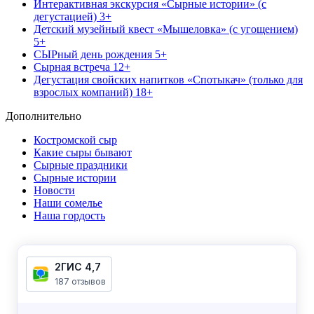
Интерактивная экскурсия «Сырные истории» (с
дегустацией) 3+
Детский музейный квест «Мышеловка» (с угощением)
5+
СЫРный день рождения 5+
Сырная встреча 12+
Дегустация свойских напитков «Спотыкач» (только для
взрослых компаний) 18+
Дополнительно
Костромской сыр
Какие сыры бывают
Сырные праздники
Сырные истории
Новости
Наши сомелье
Наша гордость