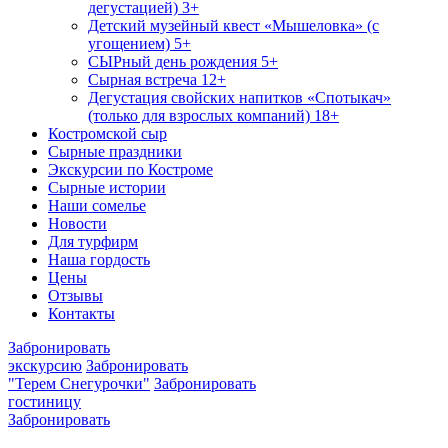
дегустацией) 3+
Детский музейный квест «Мышеловка» (с
угощением) 5+
СЫРный день рождения 5+
Сырная встреча 12+
Дегустация свойских напитков «Спотыкач»
(только для взрослых компаний) 18+
Костромской сыр
Сырные праздники
Экскурсии по Костроме
Сырные истории
Наши сомелье
Новости
Для турфирм
Наша гордость
Цены
Отзывы
Контакты
Забронировать
экскурсию
Забронировать
"Терем Снегурочки"
Забронировать
гостиницу
Забронировать