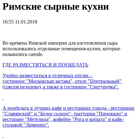
Римские сырные кухни
16:55 11.01.2018
Во времена Римской империи для изготовления сыра
использовались отдельные помещения-кухни, которые
назывались careale.
ГДЕ РАЗМЕСТИТЬСЯ И ПООБЕДАТЬ
Удобно разместиться в отличных отелях -
гостинице "Московская застава", отеле "Центральный"
(совсем недалеко), а также в гостинице "Снегурочка".
А пообедать в лучших кафе и ресторанах города - ресторанах
"Славянский" и "Белое солнце", траттории "Пиноккио" и
ресторане "Метелица", кофейне "Рога и копыта" и кафе-
столовой "Лимпопо".