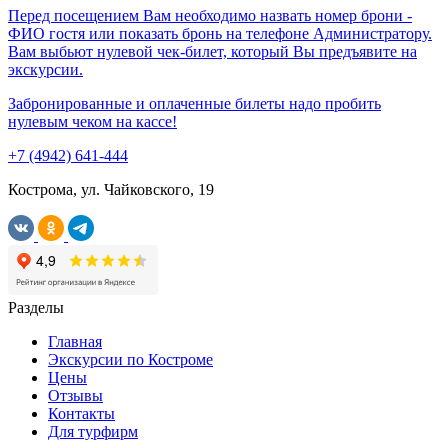
Перед посещением Вам необходимо назвать номер брони -
ФИО гостя или показать бронь на телефоне Администратору.
Вам выбьют нулевой чек-билет, который Вы предъявите на
экскурсии.
Забронированные и оплаченные билеты надо пробить
нулевым чеком на кассе!
+7 (4942) 641-444
Кострома, ул. Чайковского, 19
Разделы
Главная
Экскурсии по Костроме
Цены
Отзывы
Контакты
Для турфирм