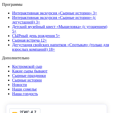
Программы
Интерактивная экскурсия «Сырные истории» 3+
Интерактивная экскурсия «Сырные истории» (с
дегустацией) 3+
Детский музейный квест «Мышеловка» (с угощением)
5+
СЫРный день рождения 5+
Сырная встреча 12+
Дегустация свойских напитков «Спотыкач» (только для
взрослых компаний) 18+
Дополнительно
Костромской сыр
Какие сыры бывают
Сырные праздники
Сырные истории
Новости
Наши сомелье
Наша гордость