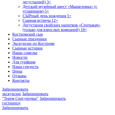
дегустацией) 3+
Детский музейный квест «Мышеловка» (с
угощением) 5+
СЫРный день рождения 5+
Сырная встреча 12+
Дегустация свойских напитков «Спотыкач»
(только для взрослых компаний) 18+
Костромской сыр
Сырные праздники
Экскурсии по Костроме
Сырные истории
Наши сомелье
Новости
Для турфирм
Наша гордость
Цены
Отзывы
Контакты
Забронировать
экскурсию
Забронировать
"Терем Снегурочки"
Забронировать
гостиницу
Забронировать